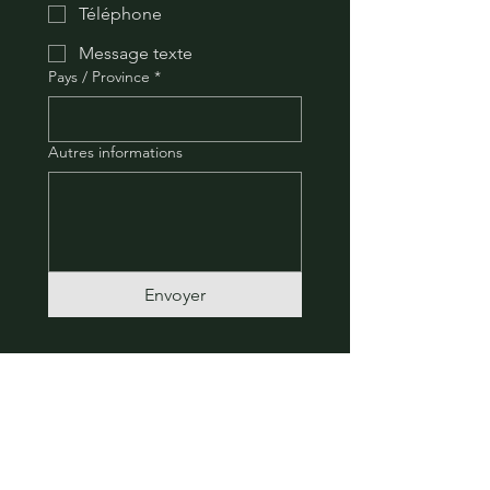
Téléphone
Message texte
Pays / Province
*
Autres informations
Envoyer
Fièrement fabriqué au Canada à